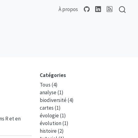
À propos
Catégories
Tous
(4)
analyse
(1)
biodiversité
(4)
cartes
(1)
évologie
(1)
ns R et en
évolution
(1)
histoire
(2)